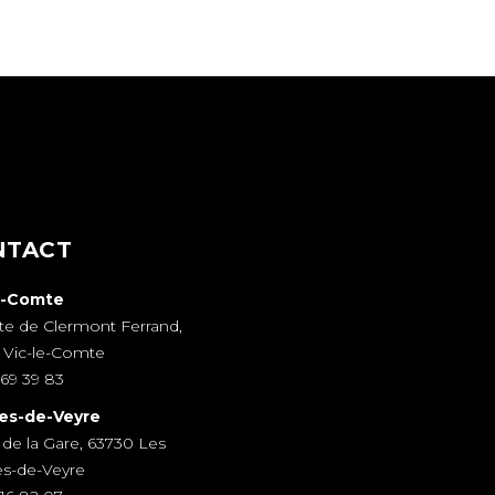
NTACT
e-Comte
te de Clermont Ferrand,
 Vic-le-Comte
69 39 83
es-de-Veyre
 de la Gare, 63730 Les
es-de-Veyre