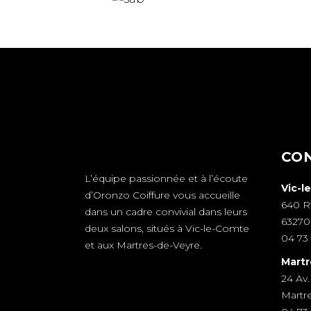
CO
L’équipe passionnée et à l’écoute
Vic-l
d’Oronzo Coiffure vous accueille
640 R
dans un cadre convivial dans leurs
63270
deux salons, situés à Vic-le-Comte
04 73 
et aux Martres-de-Veyre.
Martr
24 Av.
Martr