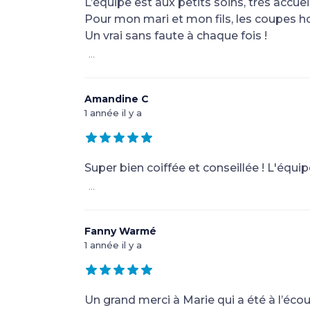
L’équipe est aux petits soins, très accuei
Pour mon mari et mon fils, les coupes 
Un vrai sans faute à chaque fois !
...
Amandine C
1 année il y a
Super bien coiffée et conseillée ! L'équi
...
Fanny Warmé
1 année il y a
Un grand merci à Marie qui a été à l’éco