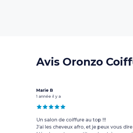
Avis Oronzo Coiff
Marie B
1 année il y a
Un salon de coiffure au top !!!
J’ai les cheveux afro, et je peux vous dir