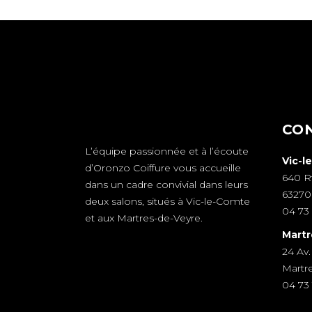
CO
L’équipe passionnée et à l’écoute
Vic-l
d’Oronzo Coiffure vous accueille
640 R
dans un cadre convivial dans leurs
63270
deux salons, situés à Vic-le-Comte
04 73 
et aux Martres-de-Veyre.
Martr
24 Av.
Martr
04 73 