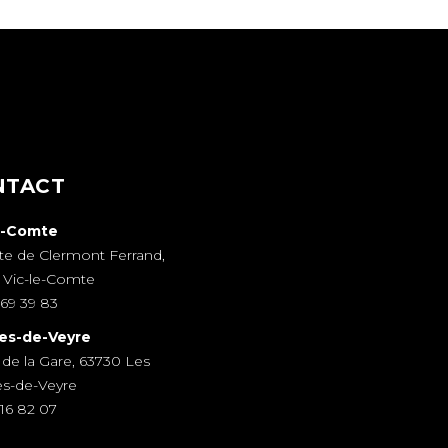
NTACT
e-Comte
te de Clermont Ferrand,
 Vic-le-Comte
69 39 83
es-de-Veyre
 de la Gare, 63730 Les
es-de-Veyre
16 82 07