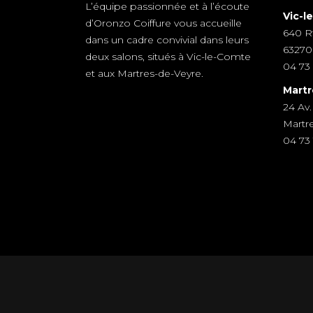
L’équipe passionnée et à l’écoute
Vic-l
d’Oronzo Coiffure vous accueille
640 R
dans un cadre convivial dans leurs
63270
deux salons, situés à Vic-le-Comte
04 73 
et aux Martres-de-Veyre.
Martr
24 Av.
Martr
04 73 