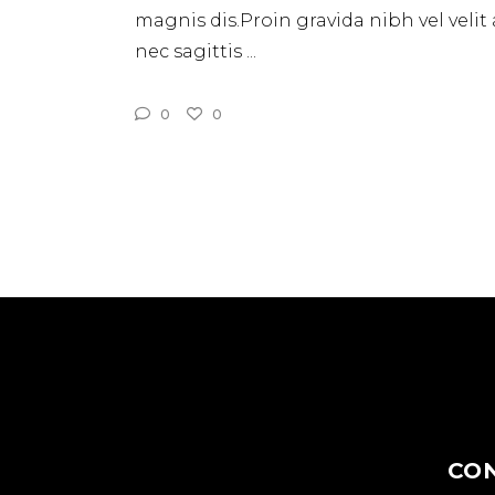
magnis dis.Proin gravida nibh vel velit
nec sagittis
0
0
CO