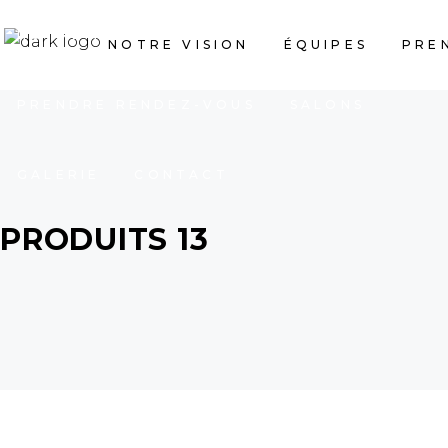
NOTRE VISION
ÉQUIPES
NOTRE VISION
ÉQUIPES
PRE
PRENDRE RENDEZ-VOUS
SALONS
GALERIE
CONTACT
PRODUITS 13