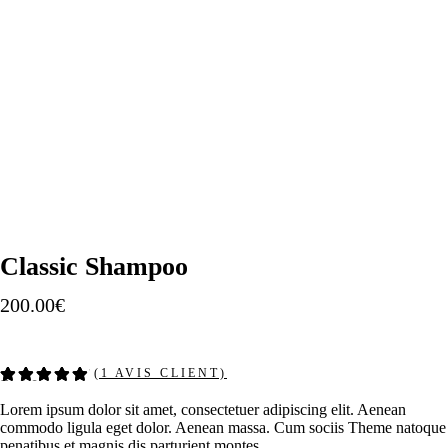
Classic Shampoo
200.00
€
(
1
AVIS CLIENT)
Noté
1
5.00
sur
5 basé
Lorem ipsum dolor sit amet, consectetuer adipiscing elit. Aenean
sur
commodo ligula eget dolor. Aenean massa. Cum sociis Theme natoque
notation
client
penatibus et magnis dis parturient montes.