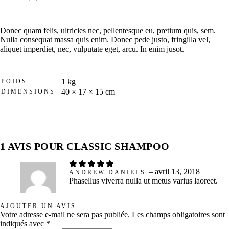
Donec quam felis, ultricies nec, pellentesque eu, pretium quis, sem.
Nulla consequat massa quis enim. Donec pede justo, fringilla vel,
aliquet imperdiet, nec, vulputate eget, arcu. In enim jusot.
1 kg
POIDS
40 × 17 × 15 cm
DIMENSIONS
1 AVIS POUR
CLASSIC SHAMPOO
Note
5
sur 5
–
avril 13, 2018
ANDREW DANIELS
Phasellus viverra nulla ut metus varius laoreet.
AJOUTER UN AVIS
Votre adresse e-mail ne sera pas publiée.
Les champs obligatoires sont
indiqués avec
*