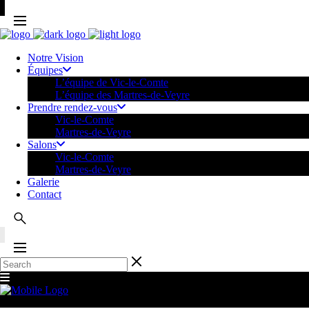
Notre Vision
Équipes
L’équipe de Vic-le-Comte
L’équipe des Martres-de-Veyre
Prendre rendez-vous
Vic-le-Comte
Martres-de-Veyre
Salons
Vic-le-Comte
Martres-de-Veyre
Galerie
Contact